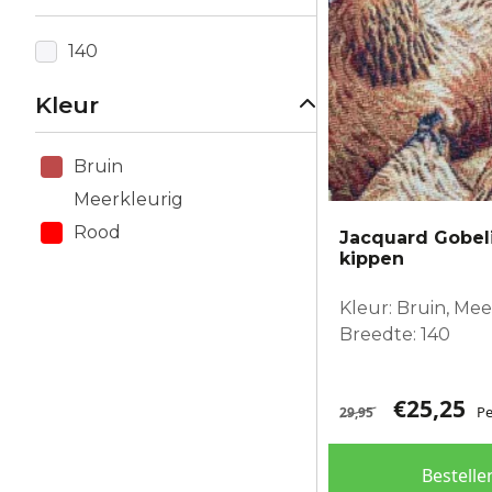
140
Kleur
Bruin
Meerkleurig
Rood
Jacquard Gobel
kippen
Kleur: Bruin, Me
Breedte: 140
€
25,25
Pe
29,95
Bestelle