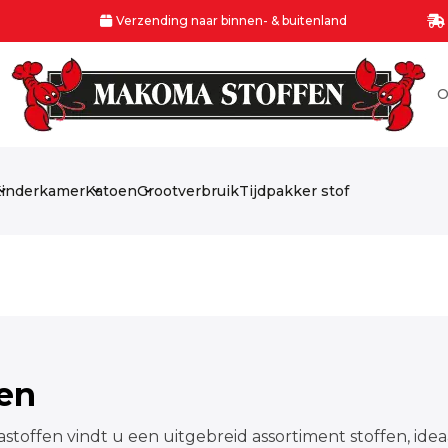
Verzending naar binnen- & buitenland
O
inderkamer
Katoen
Grootverbruik
Tijdpakker stof
fen
stoffen vindt u een uitgebreid assortiment stoffen, idea