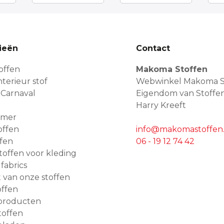
ieën
Contact
offen
Makoma Stoffen
terieur stof
Webwinkel Makoma S
 Carnaval
Eigendom van Stoffe
Harry Kreeft
amer
offen
info@makomastoffen.
ffen
06 - 19 12 74 42
 stoffen voor kleding
 fabrics
van onze stoffen
ffen
producten
toffen