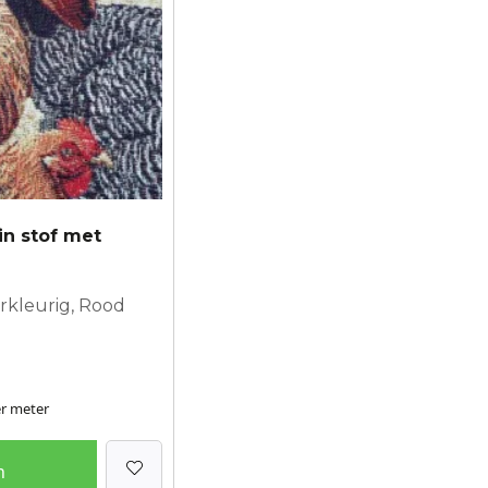
in stof met
erkleurig, Rood
r meter
n