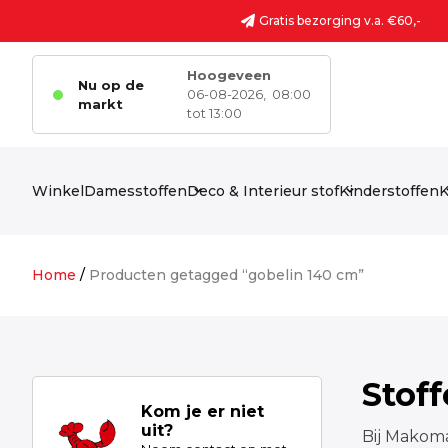
Ga naar de inhoud
Gratis bezorging v.a. €60,-
Hoogeveen
Nu op de
06-08-2026,
08:00
markt
tot 13:00
Winkel
Damesstoffen
Deco & Interieur stof
Kinderstoffen
K
Home
/
Producten getagged “gobelin 140 cm”
Stof
Kom je er niet
uit?
Bij Makoma