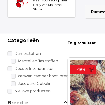
Neem contact op met
Harry van Makoma
Stoffen
Damess
Categorieën
Enig resultaat
Damesstoffen
Mantel en Jas stoffen
Deco & Interieur stof
-16%
caravan camper boot interieur
Jacquard Gobelin
Nieuwe producten
Breedte