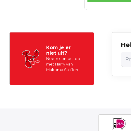
Hel
Kom je er
niet uit?
Neem contact op
met Harry van
Makoma Stoffen