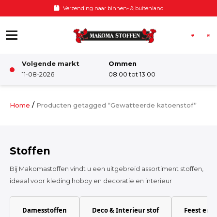
Ga naar de inhoud
Voor 12:00 besteld, zelfde dag verzonden
Volgende markt
Ommen
Winkel
11-08-2026
08:00 tot 13:00
Damesstoffen
/
Home
Producten getagged “Gewatteerde katoenstof”
Deco & Interieur stof
Stoffen
Kinderstoffen
Bij Makomastoffen vindt u een uitgebreid assortiment stoffen,
ideaal voor kleding hobby en decoratie en interieur
Kinderkamer
Damesstoffen
Deco & Interieur stof
Feest en 