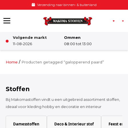
Ga naar de inhoud
Verzending naar binnen- & buitenland
Volgende markt
Ommen
Winkel
11-08-2026
08:00 tot 13:00
Damesstoffen
/
Home
Producten getagged “galopperend paard”
Deco & Interieur stof
Stoffen
Kinderstoffen
Bij Makomastoffen vindt u een uitgebreid assortiment stoffen,
ideaal voor kleding hobby en decoratie en interieur
Kinderkamer
Damesstoffen
Deco & Interieur stof
Feest en 