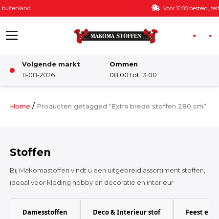
Ga naar de inhoud
Voor 12:00 besteld, zelfde dag verzonden
Volgende markt
Ommen
Winkel
11-08-2026
08:00 tot 13:00
Damesstoffen
/
Home
Producten getagged “Extra brede stoffen 280 cm”
Deco & Interieur stof
Stoffen
Kinderstoffen
Bij Makomastoffen vindt u een uitgebreid assortiment stoffen,
ideaal voor kleding hobby en decoratie en interieur
Kinderkamer
Damesstoffen
Deco & Interieur stof
Feest en 