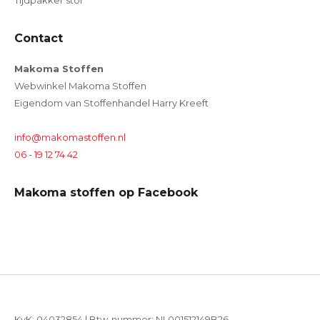
Tijdpakker stof
Contact
Makoma Stoffen
Webwinkel Makoma Stoffen
Eigendom van Stoffenhandel Harry Kreeft
info@makomastoffen.nl
06 - 19 12 74 42
Makoma stoffen op Facebook
KvK: 04032854 | Btw-nummer: NL001512149B26