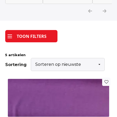
Katoen
Grootverbruik
TOON FILTERS
Tijdpakker stof
5 artikelen
Sortering