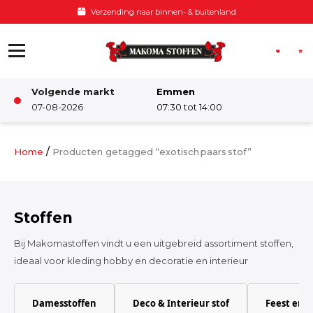
Ga naar de inhoud
Verzending naar binnen- & buitenland
Volgende markt
Emmen
Winkel
07-08-2026
07:30 tot 14:00
Damesstoffen
/
Home
Producten getagged “exotisch paars stof”
Deco & Interieur stof
Stoffen
Kinderstoffen
Bij Makomastoffen vindt u een uitgebreid assortiment stoffen,
ideaal voor kleding hobby en decoratie en interieur
Kinderkamer
Damesstoffen
Deco & Interieur stof
Feest en 