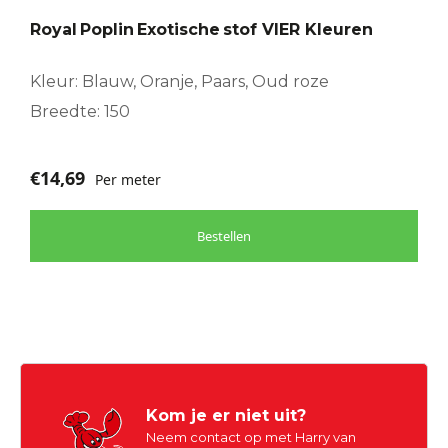
optie
Royal Poplin Exotische stof VIER Kleuren
kan
gekozen
worden
Kleur: Blauw, Oranje, Paars, Oud roze
op
Breedte: 150
de
productpagina
€
14,69
Per meter
Bestellen
Kom je er niet uit?
Neem contact op met Harry van