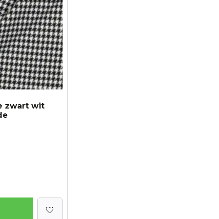
e zwart wit
de