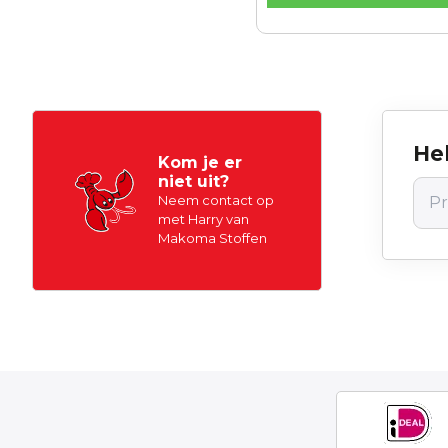
Hel
Kom je er
niet uit?
Neem contact op
met Harry van
Makoma Stoffen