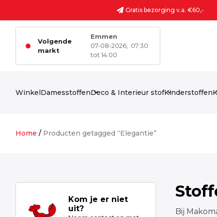
Ga naar de inhoud
Gratis bezorging v.a. €60,-
Emmen
Volgende
07-08-2026,
07:30
markt
tot 14:00
Winkel
Damesstoffen
Deco & Interieur stof
Kinderstoffen
K
Home
/
Producten getagged “Elegantie”
Stof
Kom je er niet
uit?
Bij Makoma