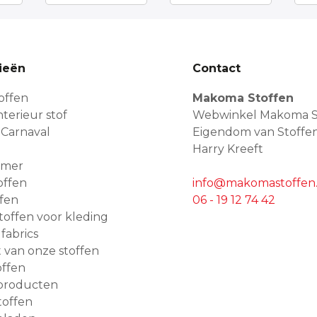
ieën
Contact
offen
Makoma Stoffen
terieur stof
Webwinkel Makoma S
 Carnaval
Eigendom van Stoffe
Harry Kreeft
amer
offen
info@makomastoffen.
ffen
06 - 19 12 74 42
 stoffen voor kleding
 fabrics
van onze stoffen
ffen
producten
toffen