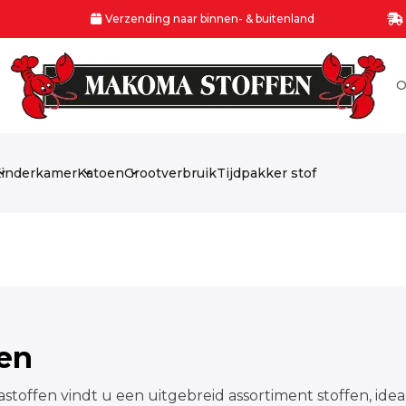
Verzending naar binnen- & buitenland
O
inderkamer
Katoen
Grootverbruik
Tijdpakker stof
fen
stoffen vindt u een uitgebreid assortiment stoffen, idea