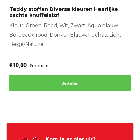
optie
Teddy stoffen Diverse kleuren Heerlijke
kan
zachte knuffelstof
gekozen
worden
Kleur: Groen, Rood, Wit, Zwart, Aqua blauw,
op
Bordeaux rood, Donker Blauw, Fuchsia, Licht
de
Beige/Naturel
productpagina
€
10,00
Per meter
Bestellen
Kom je er niet uit?