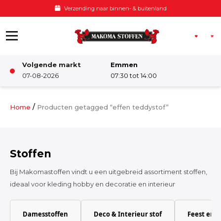
Ga naar de inhoud
Verzending naar binnen- & buitenland
Volgende markt
Emmen
Winkel
07-08-2026
07:30 tot 14:00
Damesstoffen
/
Home
Producten getagged “effen teddystof”
Deco & Interieur stof
Stoffen
Kinderstoffen
Bij Makomastoffen vindt u een uitgebreid assortiment stoffen,
ideaal voor kleding hobby en decoratie en interieur
Kinderkamer
Damesstoffen
Deco & Interieur stof
Feest en 