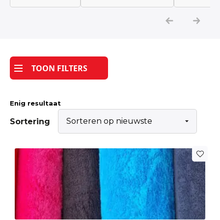
Katoen
Grootverbruik
TOON FILTERS
Tijdpakker stof
Enig resultaat
Sortering
Dit
product
heeft
meerdere
variaties.
Deze