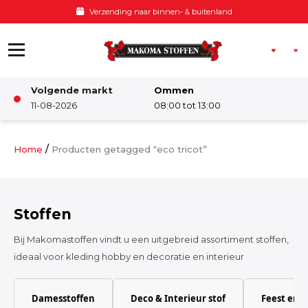
Ga naar de inhoud
Verzending naar binnen- & buitenland
Volgende markt
Ommen
Winkel
11-08-2026
08:00 tot 13:00
Damesstoffen
/
Home
Producten getagged “eco tricot”
Deco & Interieur stof
Stoffen
Kinderstoffen
Bij Makomastoffen vindt u een uitgebreid assortiment stoffen,
ideaal voor kleding hobby en decoratie en interieur
Kinderkamer
Damesstoffen
Deco & Interieur stof
Feest en 