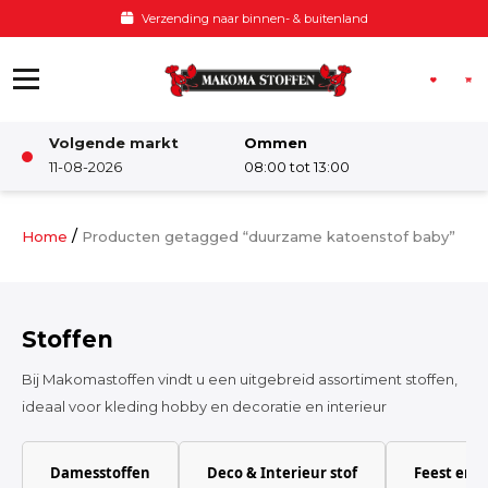
Ga naar de inhoud
Voor 12:00 besteld, zelfde dag verzonden
Volgende markt
Ommen
Winkel
11-08-2026
08:00 tot 13:00
Damesstoffen
/
Home
Producten getagged “duurzame katoenstof baby”
Deco & Interieur stof
Stoffen
Kinderstoffen
Bij Makomastoffen vindt u een uitgebreid assortiment stoffen,
ideaal voor kleding hobby en decoratie en interieur
Kinderkamer
Damesstoffen
Deco & Interieur stof
Feest en 