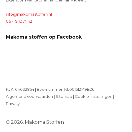
Eigendom van Stoffenhandel Harry Kreeft
info@makomastoffen.nl
06 - 19 12 74 42
Makoma stoffen op Facebook
KvK: 04032854 | Btw-nummer: NL001512149B26
Algemene voorwaarden
|
Sitemap
|
Cookie-instellingen
|
Privacy
© 2026, Makoma Stoffen