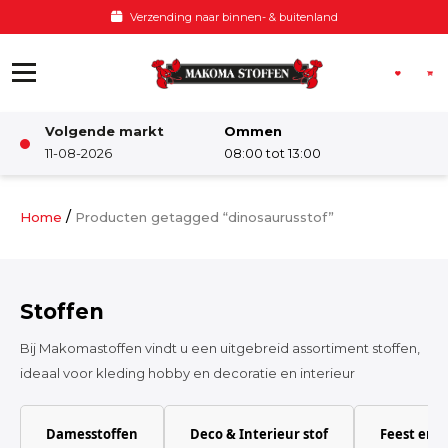
Ga naar de inhoud
Verzending naar binnen- & buitenland
Volgende markt
Ommen
Winkel
11-08-2026
08:00 tot 13:00
Damesstoffen
/
Home
Producten getagged “dinosaurusstof”
Deco & Interieur stof
Stoffen
Kinderstoffen
Bij Makomastoffen vindt u een uitgebreid assortiment stoffen,
ideaal voor kleding hobby en decoratie en interieur
Kinderkamer
Damesstoffen
Deco & Interieur stof
Feest en 