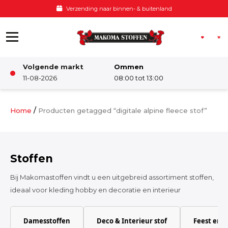
Ga naar de inhoud
Verzending naar binnen- & buitenland
Volgende markt
Ommen
Winkel
11-08-2026
08:00 tot 13:00
Damesstoffen
/
Home
Producten getagged “digitale alpine fleece stof”
Deco & Interieur stof
Stoffen
Kinderstoffen
Bij Makomastoffen vindt u een uitgebreid assortiment stoffen,
ideaal voor kleding hobby en decoratie en interieur
Kinderkamer
Damesstoffen
Deco & Interieur stof
Feest en 