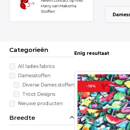
Neem contact op met
Harry van Makoma
Stoffen
Damess
Categorieën
Enig resultaat
All ladies fabrics
Damesstoffen
Diverse Dames stoffen
-19%
Tricot Designs
Nieuwe producten
Breedte