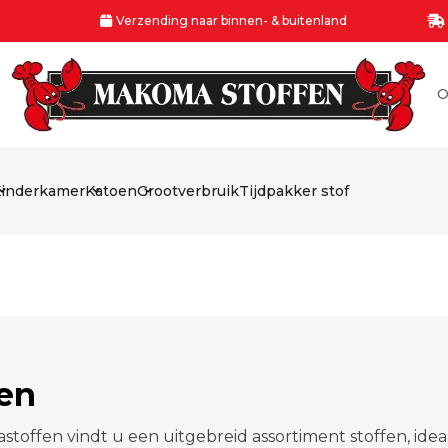
Verzending naar binnen- & buitenland
O
inderkamer
Katoen
Grootverbruik
Tijdpakker stof
fen
stoffen vindt u een uitgebreid assortiment stoffen, idea