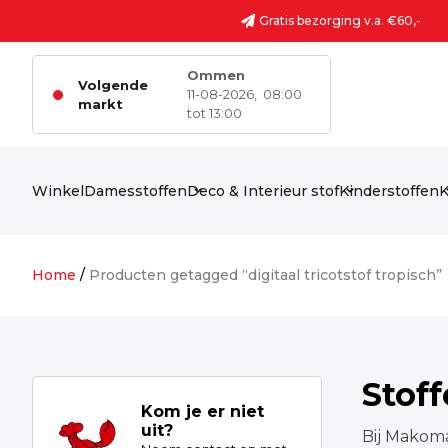
Ga naar de inhoud
Gratis bezorging v.a. €60,-
Ommen
Volgende
11-08-2026,
08:00
markt
tot 13:00
Winkel
Damesstoffen
Deco & Interieur stof
Kinderstoffen
K
Home
/
Producten getagged “digitaal tricotstof tropisch”
Stof
Kom je er niet
uit?
Bij Makoma