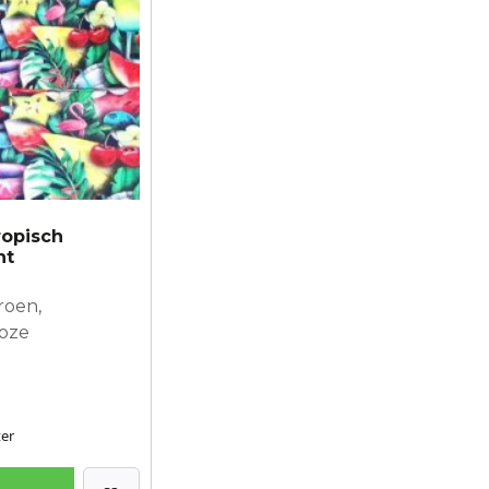
tropisch
nt
roen,
Roze
er