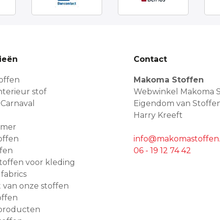
ieën
Contact
offen
Makoma Stoffen
terieur stof
Webwinkel Makoma S
 Carnaval
Eigendom van Stoffe
Harry Kreeft
amer
offen
info@makomastoffen.
ffen
06 - 19 12 74 42
 stoffen voor kleding
 fabrics
van onze stoffen
ffen
producten