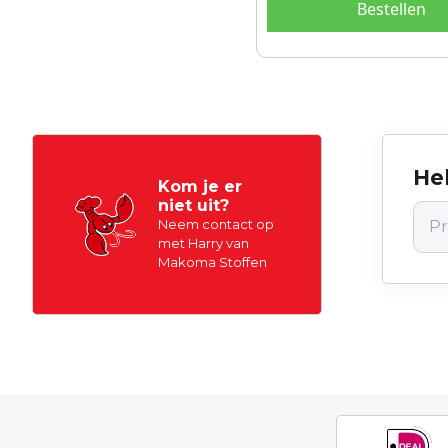
Bestellen
Hel
Kom je er
niet uit?
Neem contact op
met Harry van
Makoma Stoffen