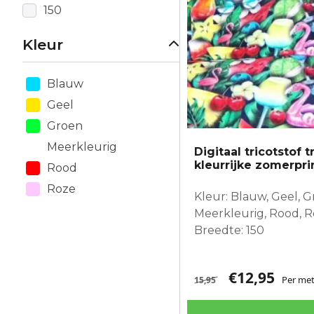
150
Kleur
Blauw
Geel
Groen
Meerkleurig
Digitaal tricotstof 
kleurrijke zomerpri
Rood
Roze
Kleur: Blauw, Geel, G
Meerkleurig, Rood, 
Breedte: 150
€
12,95
Per met
15,95