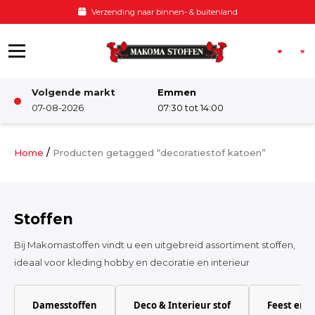
Ga naar de inhoud
Verzending naar binnen- & buitenland
Volgende markt
Emmen
Winkel
07-08-2026
07:30 tot 14:00
Damesstoffen
/
Home
Producten getagged “decoratiestof katoen”
Deco & Interieur stof
Stoffen
Kinderstoffen
Bij Makomastoffen vindt u een uitgebreid assortiment stoffen,
ideaal voor kleding hobby en decoratie en interieur
Kinderkamer
Damesstoffen
Deco & Interieur stof
Feest en 