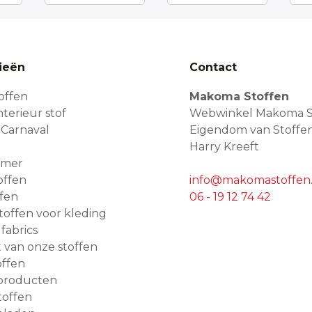
ieën
Contact
offen
Makoma Stoffen
terieur stof
Webwinkel Makoma S
 Carnaval
Eigendom van Stoffe
Harry Kreeft
amer
offen
info@makomastoffen.
ffen
06 - 19 12 74 42
 stoffen voor kleding
 fabrics
van onze stoffen
ffen
producten
toffen