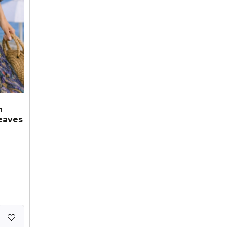
n
eaves