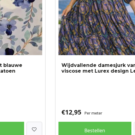
t blauwe
Wijdvallende damesjurk va
katoen
viscose met Lurex design L
€
12,95
Per meter
Bestellen