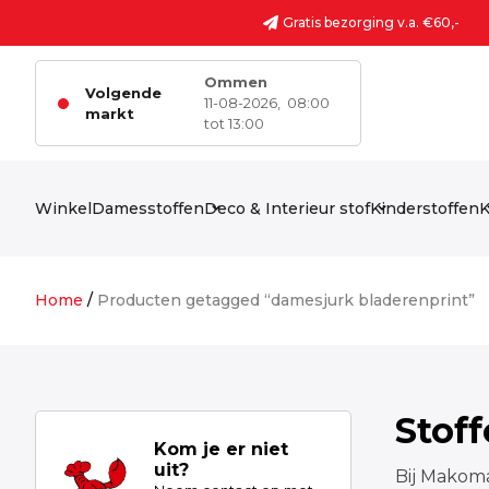
Ga naar de inhoud
Gratis bezorging v.a. €60,-
Ommen
Volgende
11-08-2026,
08:00
markt
tot 13:00
Winkel
Damesstoffen
Deco & Interieur stof
Kinderstoffen
K
Home
/
Producten getagged “damesjurk bladerenprint”
Stof
Kom je er niet
uit?
Bij Makoma