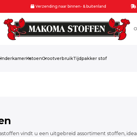
Verzending naar binnen- & buitenland
O
inderkamer
Katoen
Grootverbruik
Tijdpakker stof
fen
stoffen vindt u een uitgebreid assortiment stoffen, idea