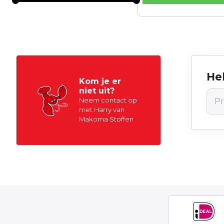
Hel
Kom je er
niet uit?
Neem contact op
met Harry van
Makoma Stoffen