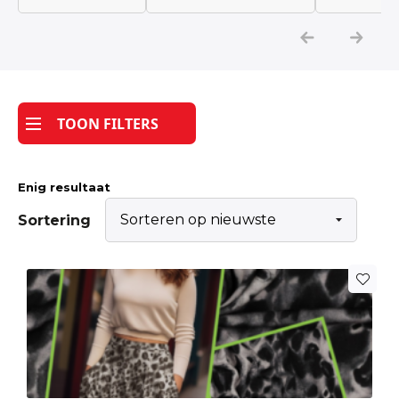
Katoen
Grootverbruik
TOON FILTERS
Tijdpakker stof
Enig resultaat
Sortering