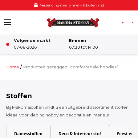
Ga naar de inhoud
Verzending naar binnen- & buitenland
Volgende markt
Emmen
Winkel
07-08-2026
07:30 tot 14:00
Damesstoffen
/
Home
Producten getagged “comfortabele hoodies”
Deco & Interieur stof
Stoffen
Kinderstoffen
Bij Makomastoffen vindt u een uitgebreid assortiment stoffen,
ideaal voor kleding hobby en decoratie en interieur
Kinderkamer
Damesstoffen
Deco & Interieur stof
Feest en 