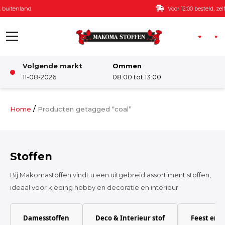
Ga naar de inhoud
Voor 12:00 besteld, zelfde dag verzonden
Volgende markt
Ommen
Winkel
11-08-2026
08:00 tot 13:00
Damesstoffen
/
Home
Producten getagged “coal”
Deco & Interieur stof
Stoffen
Kinderstoffen
Bij Makomastoffen vindt u een uitgebreid assortiment stoffen,
ideaal voor kleding hobby en decoratie en interieur
Kinderkamer
Damesstoffen
Deco & Interieur stof
Feest en 