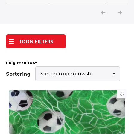
Katoen
Grootverbruik
TOON FILTERS
Tijdpakker stof
Enig resultaat
Sortering