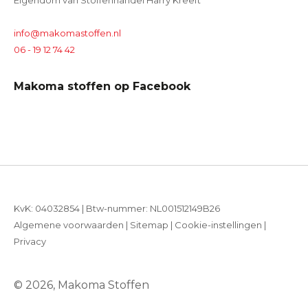
Eigendom van Stoffenhandel Harry Kreeft
info@makomastoffen.nl
06 - 19 12 74 42
Makoma stoffen op Facebook
KvK: 04032854 | Btw-nummer: NL001512149B26
Algemene voorwaarden
|
Sitemap
|
Cookie-instellingen
|
Privacy
© 2026, Makoma Stoffen