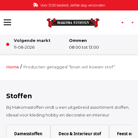
Ga naar de inhoud
Voor 12:00 besteld, zelfde dag verzonden
Volgende markt
Ommen
Winkel
11-08-2026
08:00 tot 13:00
Damesstoffen
/
Home
Producten getagged “bruin wit koeien stof”
Deco & Interieur stof
Stoffen
Kinderstoffen
Bij Makomastoffen vindt u een uitgebreid assortiment stoffen,
ideaal voor kleding hobby en decoratie en interieur
Kinderkamer
Damesstoffen
Deco & Interieur stof
Feest en 