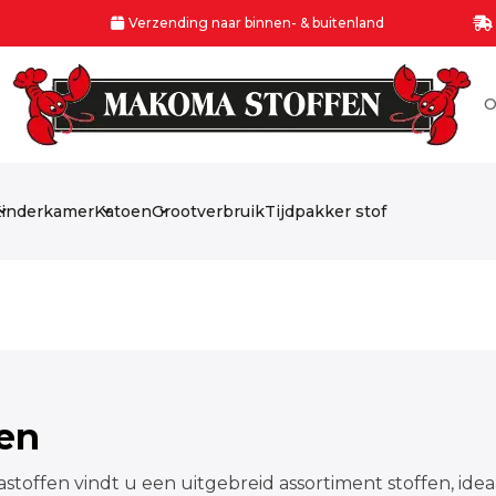
Verzending naar binnen- & buitenland
O
inderkamer
Katoen
Grootverbruik
Tijdpakker stof
fen
stoffen vindt u een uitgebreid assortiment stoffen, idea