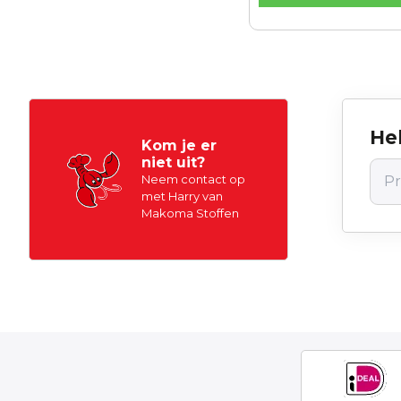
Hel
Kom je er
niet uit?
Neem contact op
met Harry van
Makoma Stoffen