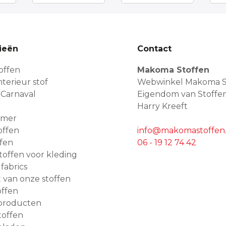
ieën
Contact
offen
Makoma Stoffen
terieur stof
Webwinkel Makoma S
 Carnaval
Eigendom van Stoffe
Harry Kreeft
amer
offen
info@makomastoffen.
ffen
06 - 19 12 74 42
 stoffen voor kleding
 fabrics
van onze stoffen
ffen
producten
toffen