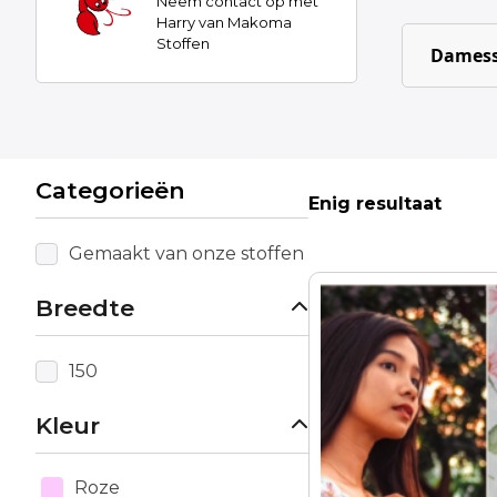
Neem contact op met
Harry van Makoma
Stoffen
Damess
Categorieën
Enig resultaat
Gemaakt van onze stoffen
Breedte
150
Kleur
Roze