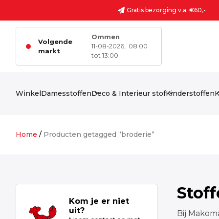
Ga naar de inhoud
Gratis bezorging v.a. €60,-
Ommen
Volgende
11-08-2026,
08:00
markt
tot 13:00
Winkel
Damesstoffen
Deco & Interieur stof
Kinderstoffen
K
Home
/
Producten getagged “broderie”
Stof
Kom je er niet
uit?
Bij Makoma