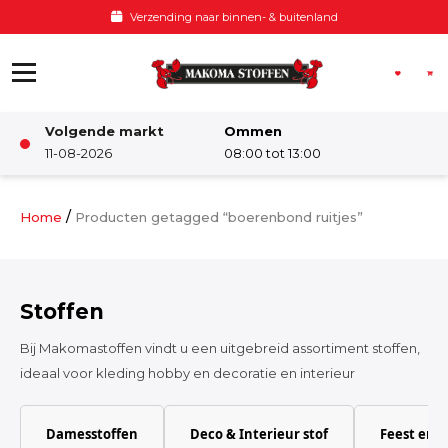
Ga naar de inhoud
Verzending naar binnen- & buitenland
Volgende markt
Ommen
Winkel
11-08-2026
08:00 tot 13:00
Damesstoffen
/
Home
Producten getagged “boerenbond ruitjes”
Deco & Interieur stof
Stoffen
Kinderstoffen
Bij Makomastoffen vindt u een uitgebreid assortiment stoffen,
ideaal voor kleding hobby en decoratie en interieur
Kinderkamer
Damesstoffen
Deco & Interieur stof
Feest en 