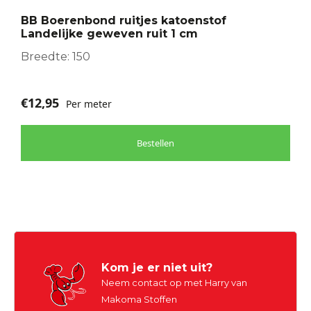
optie
BB Boerenbond ruitjes katoenstof
kan
Landelijke geweven ruit 1 cm
gekozen
worden
Breedte: 150
op
de
€
12,95
Per meter
productpagina
Bestellen
Kom je er niet uit?
Neem contact op met Harry van
Makoma Stoffen