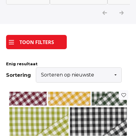
Katoen
Grootverbruik
TOON FILTERS
Tijdpakker stof
Enig resultaat
Sortering
Dit
product
heeft
meerdere
variaties.
Deze