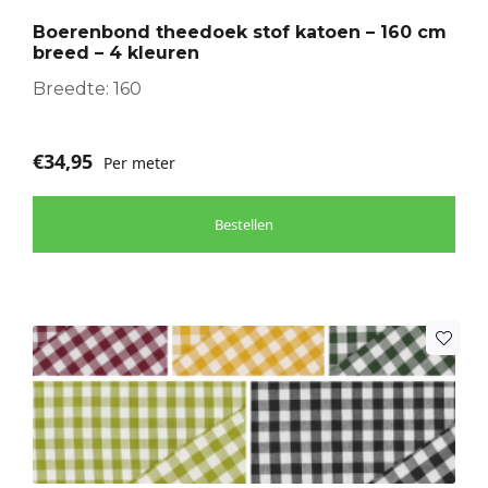
optie
Boerenbond theedoek stof katoen – 160 cm
kan
breed – 4 kleuren
gekozen
worden
Breedte: 160
op
de
€
34,95
Per meter
productpagina
Bestellen
Dit
product
heeft
meerdere
variaties.
Deze