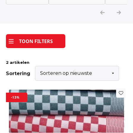
Katoen
Grootverbruik
TOON FILTERS
Tijdpakker stof
2 artikelen
Sortering
Dit
-13%
product
heeft
meerdere
variaties.
Deze