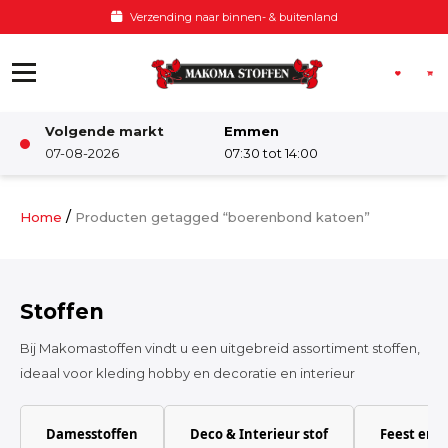
Ga naar de inhoud
Voor 12:00 besteld, zelfde dag verzonden
Volgende markt
Emmen
Winkel
07-08-2026
07:30 tot 14:00
Damesstoffen
/
Home
Producten getagged “boerenbond katoen”
Deco & Interieur stof
Stoffen
Kinderstoffen
Bij Makomastoffen vindt u een uitgebreid assortiment stoffen,
ideaal voor kleding hobby en decoratie en interieur
Kinderkamer
Damesstoffen
Deco & Interieur stof
Feest en 