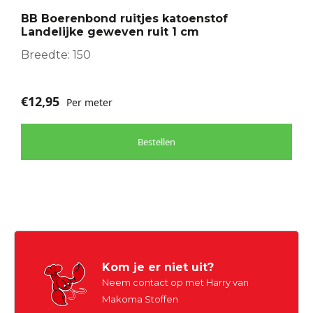
optie
BB Boerenbond ruitjes katoenstof
kan
Landelijke geweven ruit 1 cm
gekozen
worden
Breedte: 150
op
de
€
12,95
Per meter
productpagina
Bestellen
Kom je er niet uit?
Neem contact op met Harry van
Makoma Stoffen