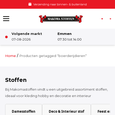
Ga naar de inhoud
Voor 12:00 besteld, zelfde dag verzonden
Volgende markt
Emmen
Winkel
07-08-2026
07:30 tot 14:00
Damesstoffen
/
Home
Producten getagged “boerderijdieren”
Deco & Interieur stof
Stoffen
Kinderstoffen
Bij Makomastoffen vindt u een uitgebreid assortiment stoffen,
ideaal voor kleding hobby en decoratie en interieur
Kinderkamer
Damesstoffen
Deco & Interieur stof
Feest en 