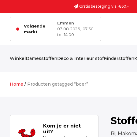
Ga naar de inhoud
Gratis bezorging v.a. €60,-
Emmen
Volgende
07-08-2026,
07:30
markt
tot 14:00
Winkel
Damesstoffen
Deco & Interieur stof
Kinderstoffen
K
Home
/
Producten getagged “boer”
Stof
Kom je er niet
uit?
Bij Makoma