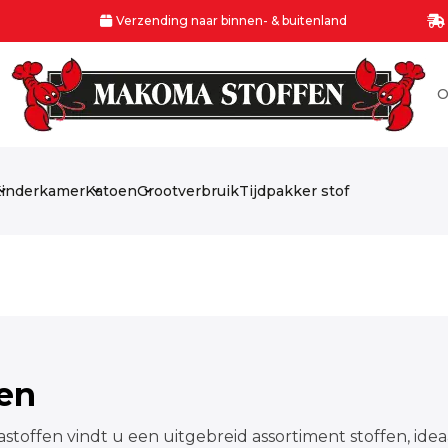
Verzending naar binnen- & buitenland
O
inderkamer
Katoen
Grootverbruik
Tijdpakker stof
fen
stoffen vindt u een uitgebreid assortiment stoffen, idea