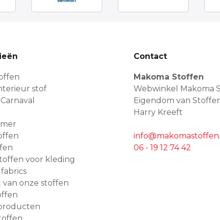
ieën
Contact
offen
Makoma Stoffen
terieur stof
Webwinkel Makoma S
 Carnaval
Eigendom van Stoffe
Harry Kreeft
amer
offen
info@makomastoffen.
ffen
06 - 19 12 74 42
 stoffen voor kleding
 fabrics
van onze stoffen
ffen
producten
toffen