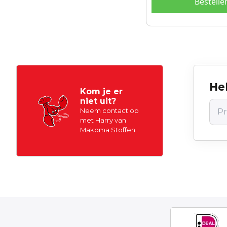
Bestelle
Hel
Kom je er
niet uit?
Neem contact op
met Harry van
Makoma Stoffen