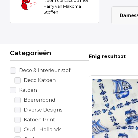
Neem contact op met
Harry van Makoma
Stoffen
Damess
Categorieën
Enig resultaat
Deco & Interieur stof
Deco Katoen
Katoen
Boerenbond
Diverse Designs
Katoen Print
Oud - Hollands