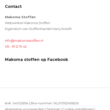
Contact
Makoma Stoffen
Webwinkel Makoma Stoffen
Eigendom van Stoffenhandel Harry Kreeft
info@makomastoffen.nl
06 - 19 12 74 42
Makoma stoffen op Facebook
KvK: 04032854 | Btw-nummer: NL001512149B26
Algemene voorwaarden
|
Sitemap
|
Cookie-instellingen
|