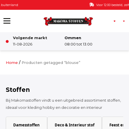
Ga naar de inhoud
Voor 12:00 besteld, zelfde dag verzonden
Volgende markt
Ommen
Winkel
11-08-2026
08:00 tot 13:00
Damesstoffen
/
Home
Producten getagged “blouse”
Deco & Interieur stof
Stoffen
Kinderstoffen
Bij Makomastoffen vindt u een uitgebreid assortiment stoffen,
ideaal voor kleding hobby en decoratie en interieur
Kinderkamer
Damesstoffen
Deco & Interieur stof
Feest en 