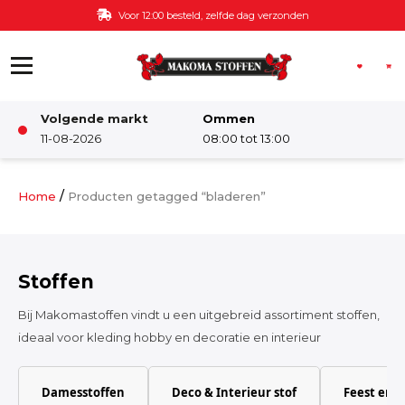
Ga naar de inhoud
Voor 12:00 besteld, zelfde dag verzonden
Volgende markt
Ommen
Winkel
11-08-2026
08:00 tot 13:00
Damesstoffen
/
Home
Producten getagged “bladeren”
Deco & Interieur stof
Stoffen
Kinderstoffen
Bij Makomastoffen vindt u een uitgebreid assortiment stoffen,
ideaal voor kleding hobby en decoratie en interieur
Kinderkamer
Damesstoffen
Deco & Interieur stof
Feest en 