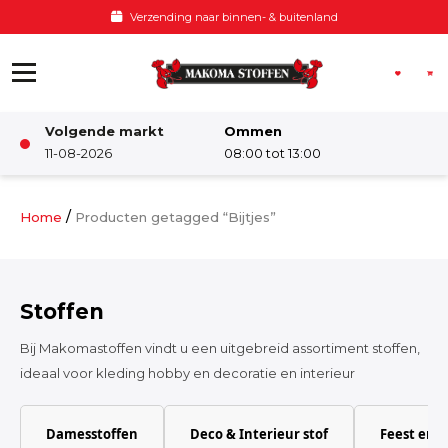
Ga naar de inhoud
Verzending naar binnen- & buitenland
Volgende markt
Ommen
Winkel
11-08-2026
08:00 tot 13:00
Damesstoffen
/
Home
Producten getagged “Bijtjes”
Deco & Interieur stof
Stoffen
Kinderstoffen
Bij Makomastoffen vindt u een uitgebreid assortiment stoffen,
ideaal voor kleding hobby en decoratie en interieur
Kinderkamer
Damesstoffen
Deco & Interieur stof
Feest en 