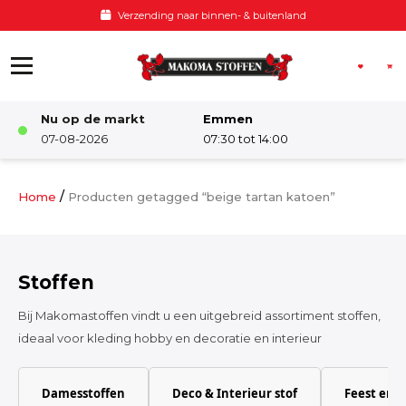
Ga naar de inhoud
Verzending naar binnen- & buitenland
Nu op de markt
Emmen
Winkel
07-08-2026
07:30 tot 14:00
Damesstoffen
/
Home
Producten getagged “beige tartan katoen”
Deco & Interieur stof
Stoffen
Kinderstoffen
Bij Makomastoffen vindt u een uitgebreid assortiment stoffen,
ideaal voor kleding hobby en decoratie en interieur
Kinderkamer
Damesstoffen
Deco & Interieur stof
Feest en 