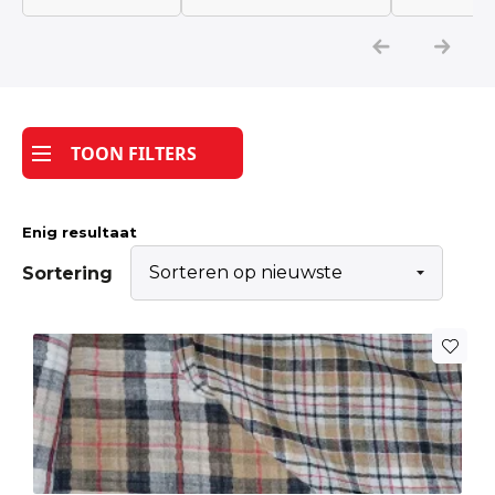
Katoen
Grootverbruik
TOON FILTERS
Tijdpakker stof
Enig resultaat
Sortering