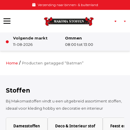
Ga naar de inhoud
Verzending naar binnen- & buitenland
Volgende markt
Ommen
Winkel
11-08-2026
08:00 tot 13:00
Damesstoffen
/
Home
Producten getagged “Batman”
Deco & Interieur stof
Stoffen
Kinderstoffen
Bij Makomastoffen vindt u een uitgebreid assortiment stoffen,
ideaal voor kleding hobby en decoratie en interieur
Kinderkamer
Damesstoffen
Deco & Interieur stof
Feest en 