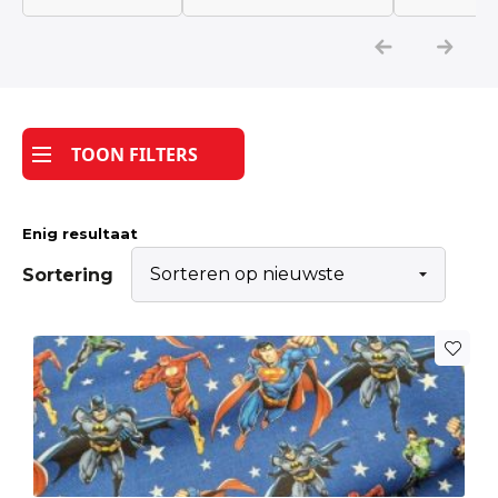
Katoen
Grootverbruik
TOON FILTERS
Tijdpakker stof
Enig resultaat
Sortering