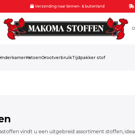
Verzending naar binnen- & buitenland
O
inderkamer
Katoen
Grootverbruik
Tijdpakker stof
fen
stoffen vindt u een uitgebreid assortiment stoffen, idea