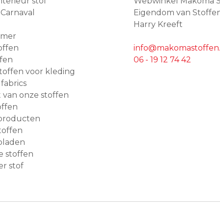
terieur stof
Webwinkel Makoma S
 Carnaval
Eigendom van Stoffe
Harry Kreeft
amer
offen
info@makomastoffen.
ffen
06 - 19 12 74 42
 stoffen voor kleding
 fabrics
van onze stoffen
ffen
producten
toffen
bladen
e stoffen
r stof