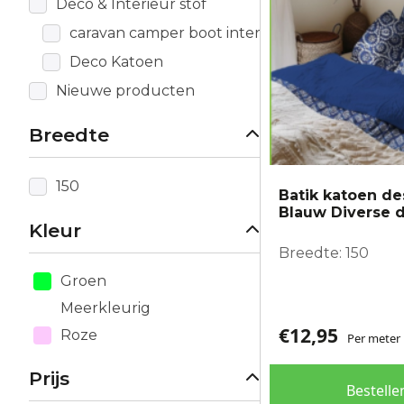
Deco & Interieur stof
gekozen
worden
caravan camper boot interieur
op
Deco Katoen
de
Nieuwe producten
productpagina
Breedte
150
Batik katoen de
Blauw Diverse 
Kleur
Breedte: 150
Groen
Meerkleurig
€
12,95
Roze
Per meter
Prijs
Bestelle