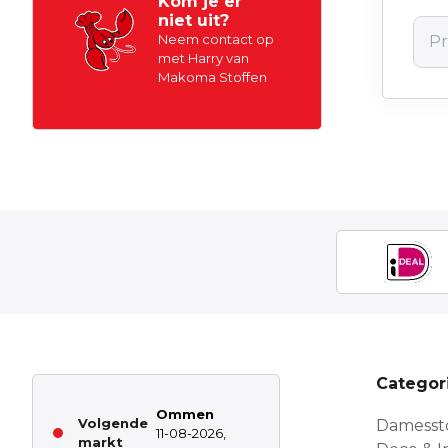
Kom je er
niet uit?
Neem contact op
met Harry van
Makoma Stoffen
Categor
Ommen
Volgende
Damesst
11-08-2026,
markt