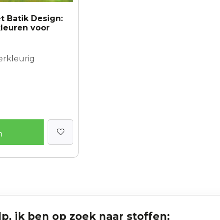
t Batik Design:
kleuren voor
erkleurig
n
p, ik ben op zoek naar stoffen: