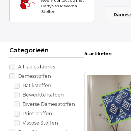
Neem contact op met
Harry van Makoma
Stoffen
Damess
Categorieën
4 artikelen
All ladies fabrics
Damesstoffen
Dit
product
Batikstoffen
heeft
Bewerkte katoen
meerdere
Diverse Dames stoffen
variaties.
Deze
Print stoffen
optie
Viscose Stoffen
kan