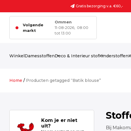
Ga naar de inhoud
Gratis bezorging v.a. €60,-
Ommen
Volgende
11-08-2026,
08:00
markt
tot 13:00
Winkel
Damesstoffen
Deco & Interieur stof
Kinderstoffen
K
Home
/
Producten getagged “Batik blouse”
Stof
Kom je er niet
uit?
Bij Makoma