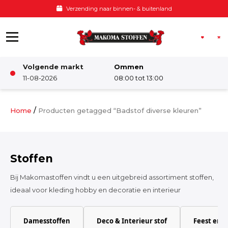
Ga naar de inhoud
Verzending naar binnen- & buitenland
Volgende markt
Ommen
Winkel
11-08-2026
08:00 tot 13:00
Damesstoffen
/
Home
Producten getagged “Badstof diverse kleuren”
Deco & Interieur stof
Stoffen
Kinderstoffen
Bij Makomastoffen vindt u een uitgebreid assortiment stoffen,
ideaal voor kleding hobby en decoratie en interieur
Kinderkamer
Damesstoffen
Deco & Interieur stof
Feest en 