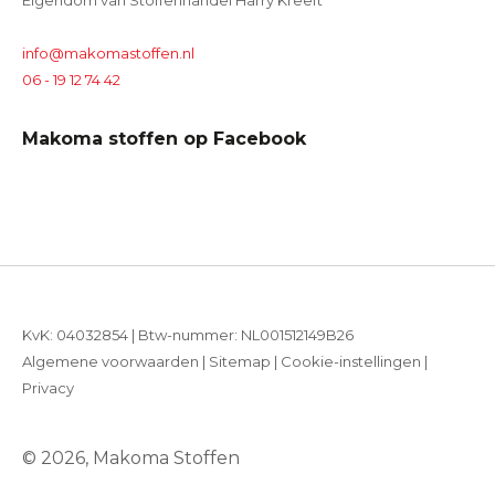
Eigendom van Stoffenhandel Harry Kreeft
info@makomastoffen.nl
06 - 19 12 74 42
Makoma stoffen op Facebook
KvK: 04032854 | Btw-nummer: NL001512149B26
Algemene voorwaarden
|
Sitemap
|
Cookie-instellingen
|
Privacy
© 2026, Makoma Stoffen