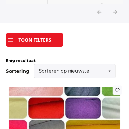
Katoen
Grootverbruik
TOON FILTERS
Tijdpakker stof
Enig resultaat
Sortering
Dit
product
heeft
meerdere
variaties.
Deze