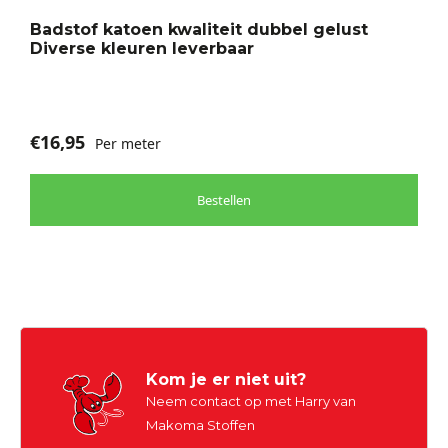
optie
Badstof katoen kwaliteit dubbel gelust
kan
Diverse kleuren leverbaar
gekozen
worden
op
de
€
16,95
Per meter
productpagina
Bestellen
Kom je er niet uit?
Neem contact op met Harry van
Makoma Stoffen