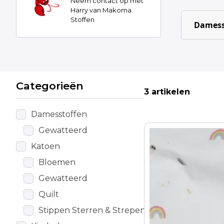
Neem contact op met
Harry van Makoma
Stoffen
Damess
Categorieën
3 artikelen
Damesstoffen
Gewatteerd
Katoen
Bloemen
Gewatteerd
Quilt
Stippen Sterren & Strepen