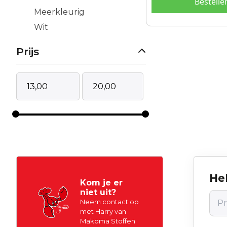
Bestelle
Meerkleurig
Wit
Prijs
Hel
Kom je er
niet uit?
Neem contact op
met Harry van
Makoma Stoffen