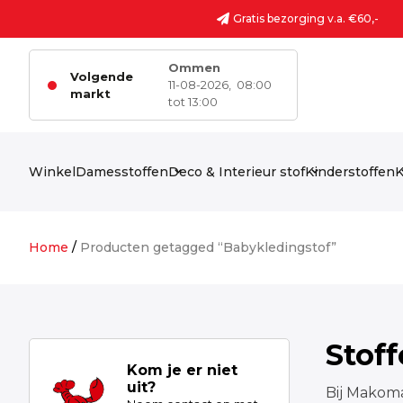
Ga naar de inhoud
Gratis bezorging v.a. €60,-
Ommen
Volgende
11-08-2026,
08:00
markt
tot 13:00
Winkel
Damesstoffen
Deco & Interieur stof
Kinderstoffen
K
Home
/
Producten getagged “Babykledingstof”
Stof
Kom je er niet
uit?
Bij Makoma