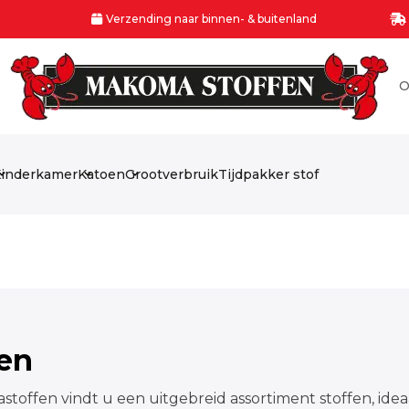
Verzending naar binnen- & buitenland
O
inderkamer
Katoen
Grootverbruik
Tijdpakker stof
fen
stoffen vindt u een uitgebreid assortiment stoffen, idea