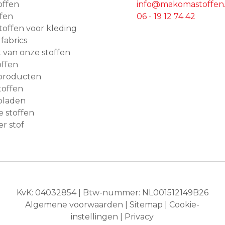
offen
info@makomastoffen.
ffen
06 - 19 12 74 42
 stoffen voor kleding
 fabrics
van onze stoffen
ffen
producten
toffen
bladen
e stoffen
r stof
KvK: 04032854 | Btw-nummer: NL001512149B26
Algemene voorwaarden
|
Sitemap
|
Cookie-
instellingen
|
Privacy