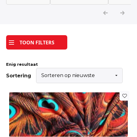
Katoen
Grootverbruik
TOON FILTERS
Tijdpakker stof
Enig resultaat
Sortering