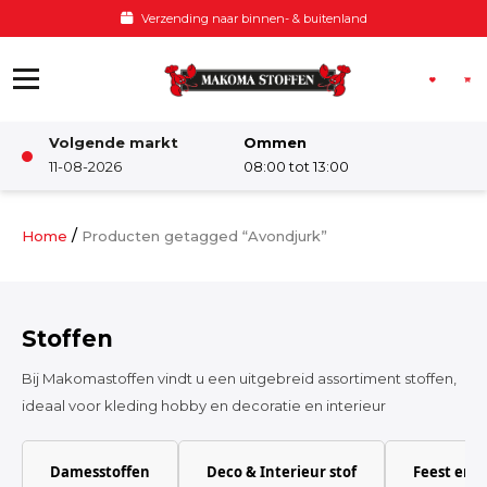
Ga naar de inhoud
Verzending naar binnen- & buitenland
Volgende markt
Ommen
Winkel
11-08-2026
08:00 tot 13:00
Damesstoffen
/
Home
Producten getagged “Avondjurk”
Deco & Interieur stof
Stoffen
Kinderstoffen
Bij Makomastoffen vindt u een uitgebreid assortiment stoffen,
ideaal voor kleding hobby en decoratie en interieur
Kinderkamer
Damesstoffen
Deco & Interieur stof
Feest en 