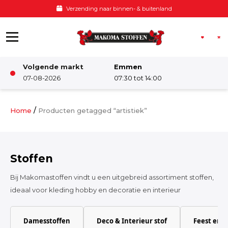
Ga naar de inhoud
Verzending naar binnen- & buitenland
Volgende markt
Emmen
Winkel
07-08-2026
07:30 tot 14:00
Damesstoffen
/
Home
Producten getagged “artistiek”
Deco & Interieur stof
Stoffen
Kinderstoffen
Bij Makomastoffen vindt u een uitgebreid assortiment stoffen,
ideaal voor kleding hobby en decoratie en interieur
Kinderkamer
Damesstoffen
Deco & Interieur stof
Feest en 