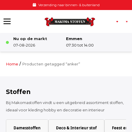
Ga naar de inhoud
Verzending naar binnen- & buitenland
Nu op de markt
Emmen
Winkel
07-08-2026
07:30 tot 14:00
Damesstoffen
/
Home
Producten getagged “anker”
Deco & Interieur stof
Stoffen
Kinderstoffen
Bij Makomastoffen vindt u een uitgebreid assortiment stoffen,
ideaal voor kleding hobby en decoratie en interieur
Kinderkamer
Damesstoffen
Deco & Interieur stof
Feest en 