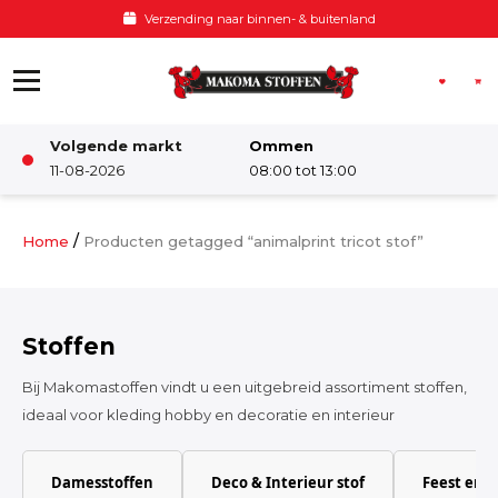
Ga naar de inhoud
Verzending naar binnen- & buitenland
Volgende markt
Ommen
Winkel
11-08-2026
08:00 tot 13:00
Damesstoffen
/
Home
Producten getagged “animalprint tricot stof”
Deco & Interieur stof
Stoffen
Kinderstoffen
Bij Makomastoffen vindt u een uitgebreid assortiment stoffen,
ideaal voor kleding hobby en decoratie en interieur
Kinderkamer
Damesstoffen
Deco & Interieur stof
Feest en 