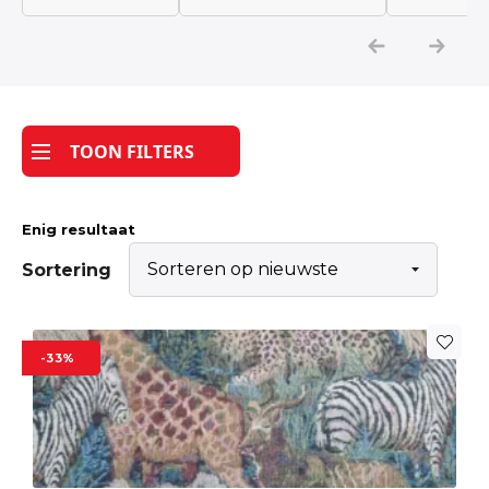
Katoen
Grootverbruik
TOON FILTERS
Tijdpakker stof
Enig resultaat
Sortering
-33%