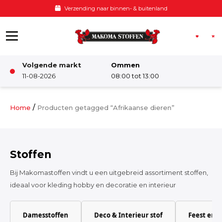
Ga naar de inhoud
Verzending naar binnen- & buitenland
Volgende markt
Ommen
Winkel
11-08-2026
08:00 tot 13:00
Damesstoffen
/
Home
Producten getagged “Afrikaanse dieren”
Deco & Interieur stof
Stoffen
Kinderstoffen
Bij Makomastoffen vindt u een uitgebreid assortiment stoffen,
ideaal voor kleding hobby en decoratie en interieur
Kinderkamer
Damesstoffen
Deco & Interieur stof
Feest en 