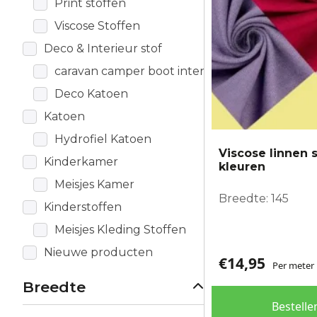
Print stoffen
gekozen
worden
Viscose Stoffen
op
Deco & Interieur stof
de
caravan camper boot interieur
productpagina
Deco Katoen
Katoen
Hydrofiel Katoen
Viscose linnen s
Kinderkamer
kleuren
Meisjes Kamer
Breedte: 145
Kinderstoffen
Meisjes Kleding Stoffen
Nieuwe producten
€
14,95
Per meter
Breedte
Bestelle