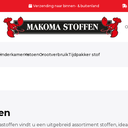
Verzending naar binnen- & buitenland
O
inderkamer
Katoen
Grootverbruik
Tijdpakker stof
fen
stoffen vindt u een uitgebreid assortiment stoffen, idea