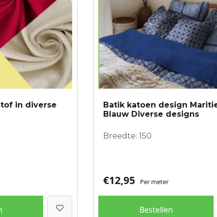
gekozen
worden
op
de
productpagina
tof in diverse
Batik katoen design Marit
Blauw Diverse designs
Breedte: 150
€
12,95
Per meter
n
Bestellen