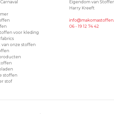
 Carnaval
Eigendom van Stoffe
Harry Kreeft
amer
offen
info@makomastoffen.
ffen
06 - 19 12 74 42
 stoffen voor kleding
 fabrics
van onze stoffen
ffen
producten
toffen
bladen
e stoffen
r stof