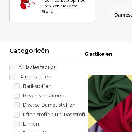
Neem contact op met
Harry van Makoma
Stoffen
Damess
Categorieën
6 artikelen
All ladies fabrics
Damesstoffen
Dit
product
Batikstoffen
heeft
Bewerkte katoen
meerdere
Diverse Dames stoffen
variaties.
Deze
Effen stoffen uni Basisstoffen
optie
Linnen
kan