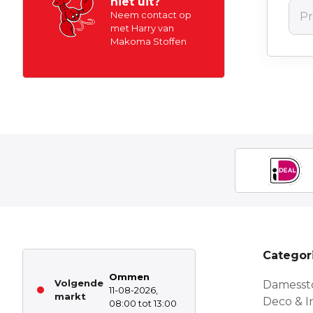
niet uit?
Neem contact op
met Harry van
Makoma Stoffen
Categor
Ommen
Volgende
Damesst
11-08-2026,
markt
Deco & In
08:00 tot 13:00