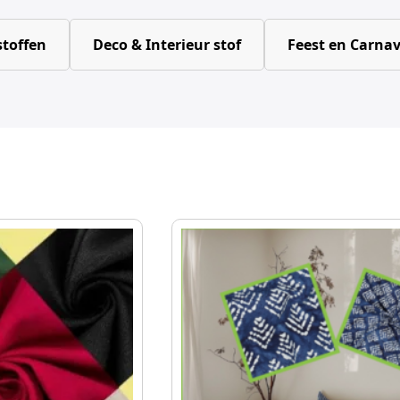
toffen
Deco & Interieur stof
Feest en Carnav
Dit
product
heeft
meerdere
variaties.
Deze
optie
kan