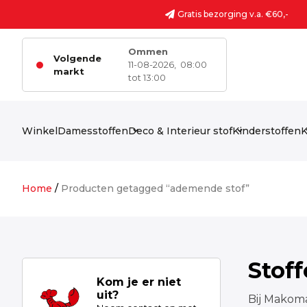
Ga naar de inhoud
Gratis bezorging v.a. €60,-
Ommen
Volgende
11-08-2026,
08:00
markt
tot 13:00
Winkel
Damesstoffen
Deco & Interieur stof
Kinderstoffen
K
Home
/
Producten getagged “ademende stof”
Stof
Kom je er niet
uit?
Bij Makoma