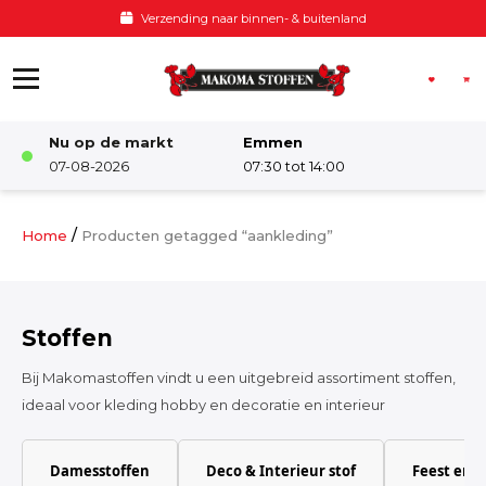
Ga naar de inhoud
Verzending naar binnen- & buitenland
Nu op de markt
Emmen
Winkel
07-08-2026
07:30 tot 14:00
Damesstoffen
/
Home
Producten getagged “aankleding”
Deco & Interieur stof
Stoffen
Kinderstoffen
Bij Makomastoffen vindt u een uitgebreid assortiment stoffen,
ideaal voor kleding hobby en decoratie en interieur
Kinderkamer
Damesstoffen
Deco & Interieur stof
Feest en 