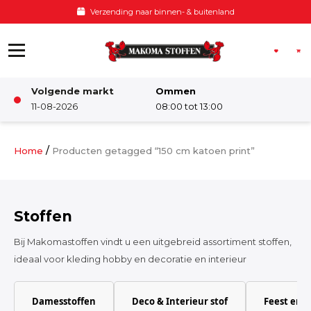
Ga naar de inhoud
Verzending naar binnen- & buitenland
Volgende markt
Ommen
Winkel
11-08-2026
08:00 tot 13:00
Damesstoffen
/
Home
Producten getagged “150 cm katoen print”
Deco & Interieur stof
Stoffen
Kinderstoffen
Bij Makomastoffen vindt u een uitgebreid assortiment stoffen,
ideaal voor kleding hobby en decoratie en interieur
Kinderkamer
Damesstoffen
Deco & Interieur stof
Feest en 