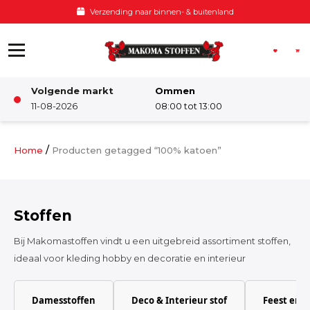
Ga naar de inhoud
Voor 12:00 besteld, zelfde dag verzonden
Volgende markt
Ommen
Winkel
11-08-2026
08:00 tot 13:00
Damesstoffen
/
Home
Producten getagged “100% katoen”
Deco & Interieur stof
Stoffen
Kinderstoffen
Bij Makomastoffen vindt u een uitgebreid assortiment stoffen,
ideaal voor kleding hobby en decoratie en interieur
Kinderkamer
Damesstoffen
Deco & Interieur stof
Feest en 