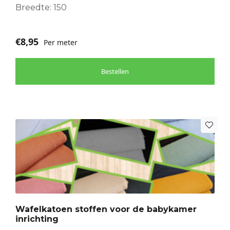
Breedte: 150
€
8,95
Per meter
Bestellen
Dit
product
heeft
meerdere
variaties.
Deze
optie
Wafelkatoen stoffen voor de babykamer
kan
inrichting
gekozen