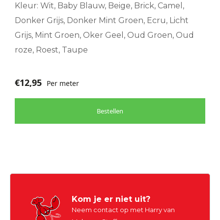
worden
Kleur: Wit, Baby Blauw, Beige, Brick, Camel,
op
Donker Grijs, Donker Mint Groen, Ecru, Licht
de
Grijs, Mint Groen, Oker Geel, Oud Groen, Oud
productpagina
roze, Roest, Taupe
€
12,95
Per meter
Bestellen
Kom je er niet uit?
Neem contact op met Harry van