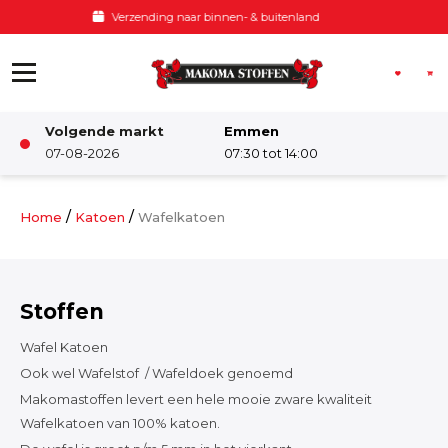
Ga naar de inhoud
Voor 12:00 besteld, zelfde dag verzonden
Volgende markt
Emmen
Winkel
07-08-2026
07:30 tot 14:00
Damesstoffen
/
/
Home
Katoen
Wafelkatoen
Deco & Interieur stof
Stoffen
Kinderstoffen
Wafel Katoen
Ook wel Wafelstof / Wafeldoek genoemd
Kinderkamer
Makomastoffen levert een hele mooie zware kwaliteit
Wafelkatoen van 100% katoen.