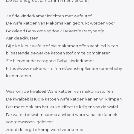
De wafel is groot p/m 5.mm in het vierkant .
Katoen
Zelf de kinderkamer inrichten met wafelstof
De wafelkatoen van Makoma kan gebruikt worden voor
Grootverbruik
Boxkleed Baby omslagdoek Dekentje Babynestje
Aankleedkussen
Tijdpakker stof
Bij elke kleur wafelstof die makomastoffen aanbied is een
bijpassende bewerkte katoen stof om te combineren
Zie hiervoor de catogarie Baby-kinderkamer
https://www.makomastoffen.nl/webshop/kinderkamer/baby-
kinderkamer
Waarom de kwaliteit Wafelkatoen van makomastoffen
De kwaliteit is 100% katoen wafelkatoen kan en wil krimpen
Dat moet ook om het leuke effect te krijgen van de wafel
De wafelstof wat makoma aanbied word vanaf de fabriek
voorgewassen gelevert
zodat de ergste krimp word voorkomen