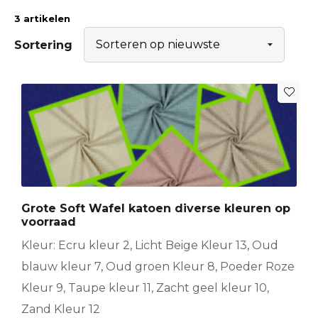
3 artikelen
Sortering
Dit
product
heeft
meerdere
variaties.
Deze
optie
Grote Soft Wafel katoen diverse kleuren op
kan
voorraad
gekozen
worden
Kleur: Ecru kleur 2, Licht Beige Kleur 13, Oud
op
blauw kleur 7, Oud groen Kleur 8, Poeder Roze
de
Kleur 9, Taupe kleur 11, Zacht geel kleur 10,
productpagina
Zand Kleur 12