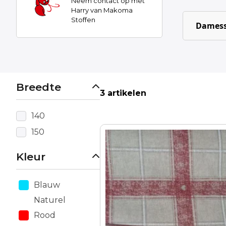
Neem contact op met
Harry van Makoma
Stoffen
Damess
Breedte
3 artikelen
140
150
Kleur
Blauw
Naturel
Rood