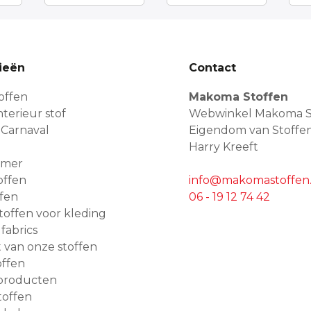
ieën
Contact
offen
Makoma Stoffen
terieur stof
Webwinkel Makoma S
 Carnaval
Eigendom van Stoffe
Harry Kreeft
amer
offen
info@makomastoffen.
ffen
06 - 19 12 74 42
 stoffen voor kleding
 fabrics
van onze stoffen
ffen
producten
toffen