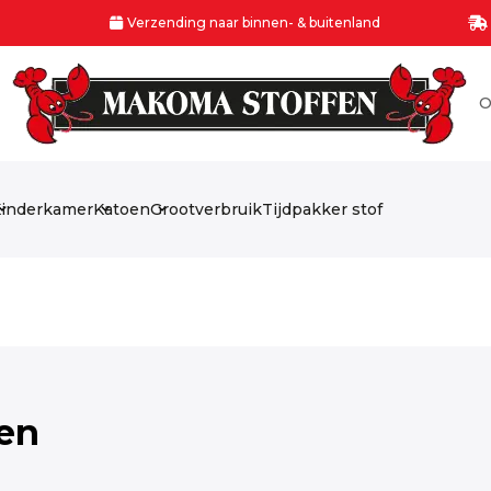
Verzending naar binnen- & buitenland
O
inderkamer
Katoen
Grootverbruik
Tijdpakker stof
fen