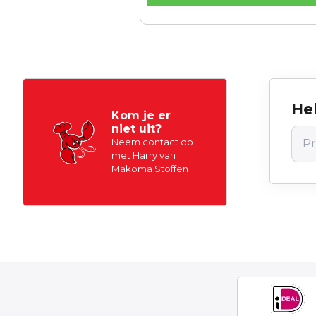
Hel
Kom je er
niet uit?
Neem contact op
met Harry van
Makoma Stoffen