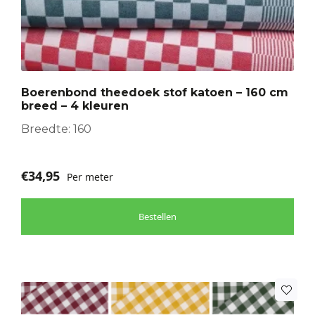
heeft
meerdere
variaties.
Deze
optie
Boerenbond theedoek stof katoen – 160 cm
kan
breed – 4 kleuren
gekozen
worden
Breedte: 160
op
de
€
34,95
Per meter
productpagina
Bestellen
Dit
product