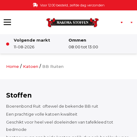
Ga naar de inhoud
Voor 12:00 besteld, zelfde dag verzonden
Volgende markt
Ommen
Winkel
11-08-2026
08:00 tot 13:00
Damesstoffen
/
/
Home
Katoen
BB Ruiten
Deco & Interieur stof
Stoffen
Kinderstoffen
Boerenbond Ruit oftewel de bekende BB ruit
Een prachtige volle katoen kwaliteit
Kinderkamer
Geschikt voor heel veel doeleinden van tafelkleed tot
bedmode