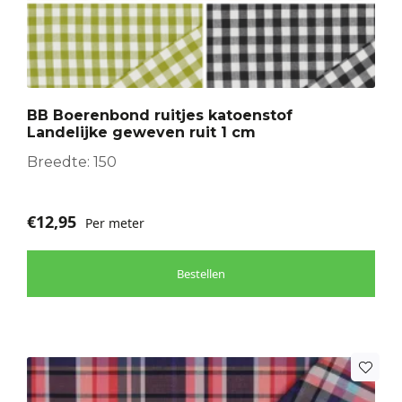
heeft
meerdere
variaties.
Deze
optie
BB Boerenbond ruitjes katoenstof
kan
Landelijke geweven ruit 1 cm
gekozen
worden
Breedte: 150
op
de
€
12,95
Per meter
productpagina
Bestellen