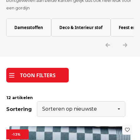
bontgeweven aan beide kanten gelijk dus ook heel leuk voor
Katoen
een gordijn
Grootverbruik
Damesstoffen
Deco & Interieur stof
Feest en 
Tijdpakker stof
TOON FILTERS
12 artikelen
Sortering
Dit
-13%
product