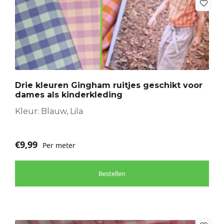
Dit
product
heeft
meerdere
variaties.
Deze
optie
Drie kleuren Gingham ruitjes geschikt voor
kan
dames als kinderkleding
gekozen
worden
Kleur: Blauw, Lila
op
de
€
9,99
Per meter
productpagina
Bestellen