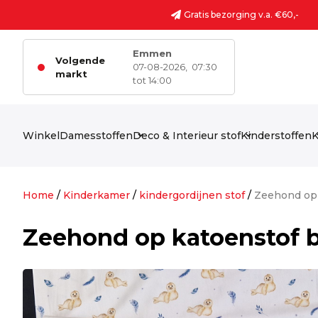
Ga naar de inhoud
Gratis bezorging v.a. €60,-
Emmen
Volgende
07-08-2026,
07:30
markt
tot 14:00
Winkel
Damesstoffen
Deco & Interieur stof
Kinderstoffen
K
Home
/
Kinderkamer
/
kindergordijnen stof
/
Zeehond op 
Zeehond op katoenstof 