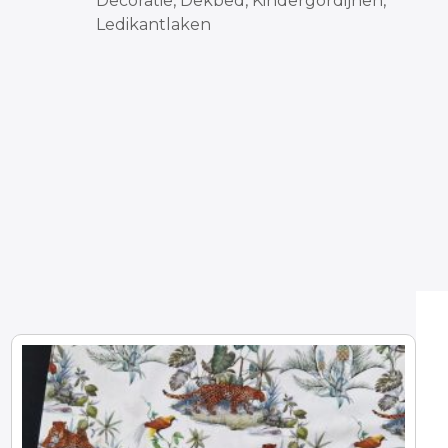
Decoratie, Dekbed, Kindergordijnen,
Ledikantlaken