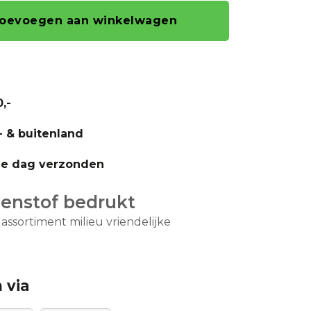
oevoegen aan winkelwagen
,-
- & buitenland
fde dag verzonden
enstof bedrukt
ssortiment milieu vriendelijke
 via