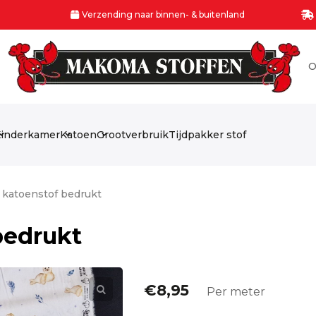
Verzending naar binnen- & buitenland
O
inderkamer
Katoen
Grootverbruik
Tijdpakker stof
katoenstof bedrukt
bedrukt
€
8,95
Per meter