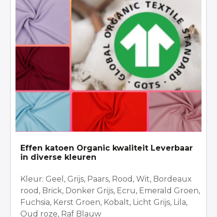
variaties.
Deze
optie
kan
gekozen
worden
op
de
productpagina
Effen katoen Organic kwaliteit Leverbaar
in diverse kleuren
Kleur: Geel, Grijs, Paars, Rood, Wit, Bordeaux
rood, Brick, Donker Grijs, Ecru, Emerald Groen,
Fuchsia, Kerst Groen, Kobalt, Licht Grijs, Lila,
Oud roze, Raf Blauw