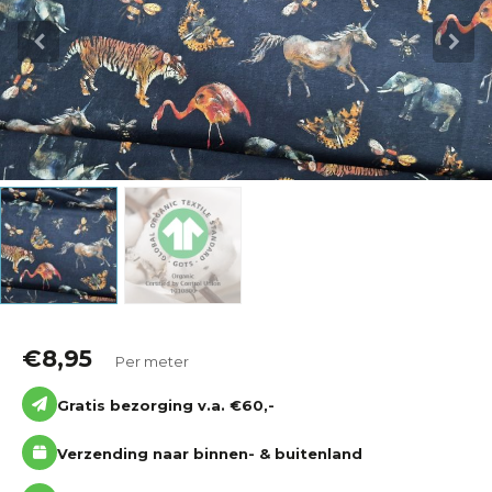
Katoen
Grootverbruik
Tijdpakker stof
€
8,95
Per meter
Gratis bezorging v.a. €60,-
Verzending naar binnen- & buitenland