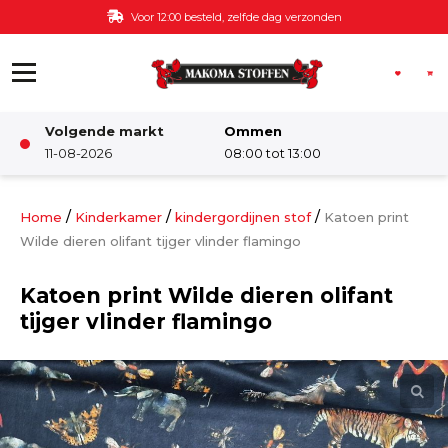
Ga naar de inhoud
Voor 12:00 besteld, zelfde dag verzonden
Volgende markt
Ommen
Winkel
11-08-2026
08:00 tot 13:00
Damesstoffen
/
/
/
Home
Kinderkamer
kindergordijnen stof
Katoen print
Wilde dieren olifant tijger vlinder flamingo
Deco & Interieur stof
Katoen print Wilde dieren olifant
tijger vlinder flamingo
Kinderstoffen
Kinderkamer