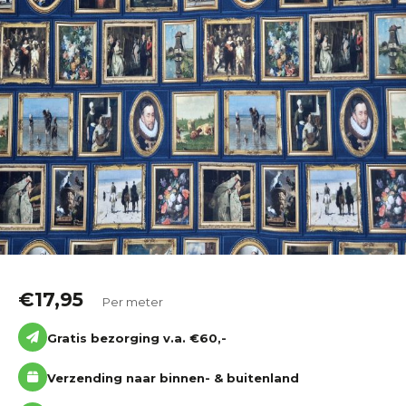
Katoen
Grootverbruik
Tijdpakker stof
€
17,95
Per meter
Gratis bezorging v.a. €60,-
Verzending naar binnen- & buitenland