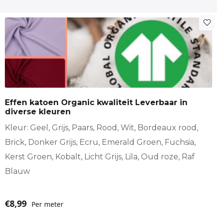
Dit
product
heeft
meerdere
variaties.
Deze
optie
Effen katoen Organic kwaliteit Leverbaar in
kan
diverse kleuren
gekozen
worden
Kleur: Geel, Grijs, Paars, Rood, Wit, Bordeaux rood,
op
Brick, Donker Grijs, Ecru, Emerald Groen, Fuchsia,
de
Kerst Groen, Kobalt, Licht Grijs, Lila, Oud roze, Raf
productpagina
Blauw
€
8,99
Per meter