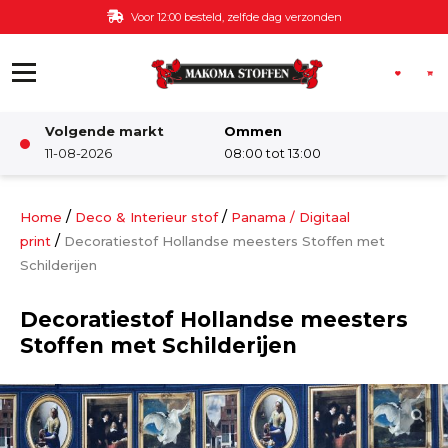
Ga naar de inhoud
Voor 12:00 besteld, zelfde dag verzonden
Volgende markt
Ommen
Winkel
11-08-2026
08:00 tot 13:00
Damesstoffen
/
/
Home
Deco & Interieur stof
Panama / Digitaal
/
print
Decoratiestof Hollandse meesters Stoffen met
Schilderijen
Deco & Interieur stof
Decoratiestof Hollandse meesters
Kinderstoffen
Stoffen met Schilderijen
Kinderkamer