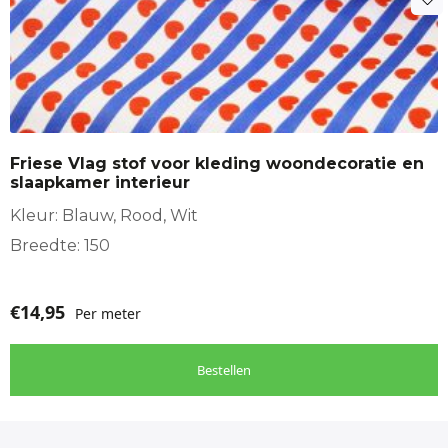
Single pleat
Katoen
Woondecoratie
Butterfly pleat
Stof geschikt voor
Decoratie, Gordijnen, Interieur aankleding, Tas,
Wanddecoratie, Woonkussen
Friese Vlag stof voor kleding woondecoratie en
Totaal:
slaapkamer interieur
Kleur: Blauw, Rood, Wit
cm
Breedte: 150
€
14,95
Per meter
Bestellen