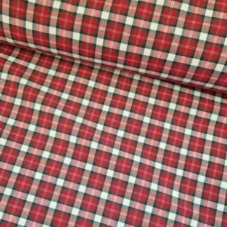
Katoen
Grootverbruik
Tijdpakker stof