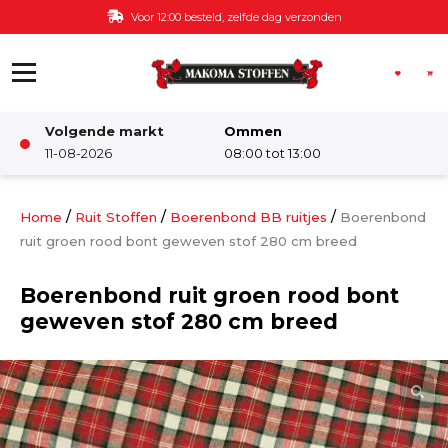
Ga naar de inhoud
Voor 12:00 besteld, zelfde dag verzonden
Volgende markt
Ommen
Winkel
11-08-2026
08:00 tot 13:00
Damesstoffen
/
/
/
Home
Ruit Stoffen
Boerenbond BB ruitjes
Boerenbond
ruit groen rood bont geweven stof 280 cm breed
Deco & Interieur stof
Boerenbond ruit groen rood bont
geweven stof 280 cm breed
Kinderstoffen
Kinderkamer