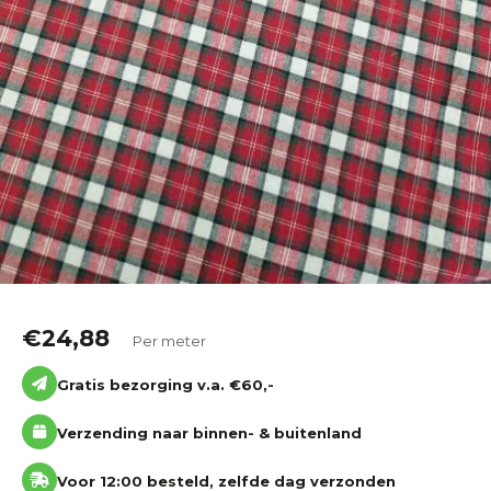
€
24,88
Per meter
Gratis bezorging v.a. €60,-
Verzending naar binnen- & buitenland
Voor 12:00 besteld, zelfde dag verzonden