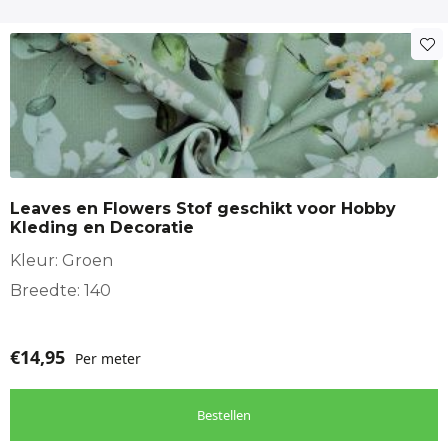
Toepassingen
Gordijnen
Tafelkleden en lopers
Leaves en Flowers Stof geschikt voor Hobby
Kleding en Decoratie
Kussens en sierkussens
Kleur: Groen
Keukentextiel
Breedte: 140
Caravan, tuinhuis of woonboot decoratie
€
14,95
Per meter
https://makomastoffen.nl/product-category/deco-interieur-
Bestellen
stof/extra-brede-stoffen/